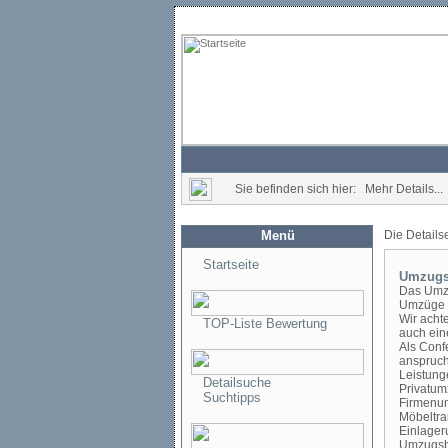
Sie befinden sich hier: Mehr Details...
Menü
Die Details
Startseite
Umzugs
Das Umzu
Umzüge u
Wir achte
TOP-Liste Bewertung
auch ein
Als Conf
anspruch
Leistun
Detailsuche
Privatum
Suchtipps
Firmenum
Möbeltran
Einlager
Umzugsb