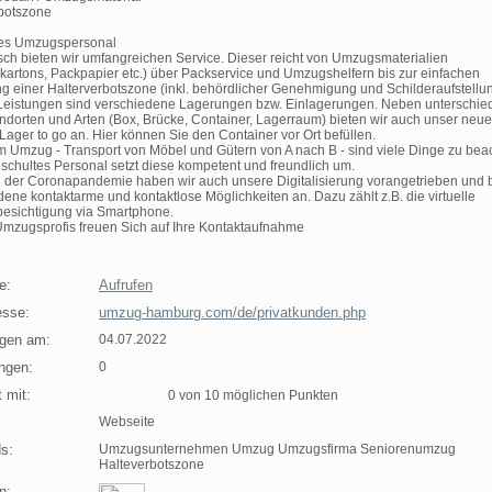
botszone
tes Umzugspersonal
ch bieten wir umfangreichen Service. Dieser reicht von Umzugsmaterialien
artons, Packpapier etc.) über Packservice und Umzugshelfern bis zur einfachen
ng einer Halterverbotszone (inkl. behördlicher Genehmigung und Schilderaufstellun
Leistungen sind verschiedene Lagerungen bzw. Einlagerungen. Neben unterschie
ndorten und Arten (Box, Brücke, Container, Lagerraum) bieten wir auch unser neu
Lager to go an. Hier können Sie den Container vor Ort befüllen.
m Umzug - Transport von Möbel und Gütern von A nach B - sind viele Dinge zu bea
schultes Personal setzt diese kompetent und freundlich um.
 der Coronapandemie haben wir auch unsere Digitalisierung vorangetrieben und 
dene kontaktarme und kontaktlose Möglichkeiten an. Dazu zählt z.B. die virtuelle
sichtigung via Smartphone.
mzugsprofis freuen Sich auf Ihre Kontaktaufnahme
e:
Aufrufen
sse:
umzug-hamburg.com/de/privatkunden.php
agen am:
04.07.2022
ngen:
0
 mit:
0 von 10 möglichen Punkten
Webseite
s:
Umzugsunternehmen Umzug Umzugsfirma Seniorenumzug
Halteverbotszone
n: