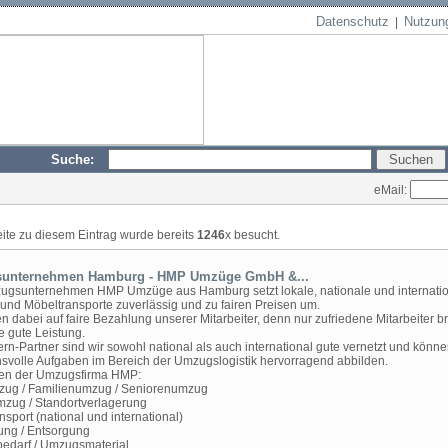
Datenschutz
Nutzun
|
Suche:
eMail:
eite zu diesem Eintrag wurde bereits
1246
x besucht.
unternehmen Hamburg - HMP Umzüge GmbH &...
gsunternehmen HMP Umzüge aus Hamburg setzt lokale, nationale und internati
nd Möbeltransporte zuverlässig und zu fairen Preisen um.
n dabei auf faire Bezahlung unserer Mitarbeiter, denn nur zufriedene Mitarbeiter b
e gute Leistung.
ern-Partner sind wir sowohl national als auch international gute vernetzt und könn
svolle Aufgaben im Bereich der Umzugslogistik hervorragend abbilden.
gen der Umzugsfirma HMP:
zug / Familienumzug / Seniorenumzug
zug / Standortverlagerung
sport (national und international)
ung / Entsorgung
edarf / Umzugsmaterial