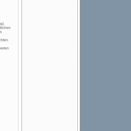
g).
dlichen
es
chten.
bieten