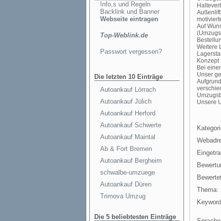
Info,s und Regeln
Haltever
Backlink und Banner
Außenlift
Webseite eintragen
motivier
Auf Wuns
(Umzugsk
Top-Weblink.de
Bestellu
Weitere 
Passwort vergessen?
Lagersta
Konzept 
Bei eine
Unser ge
Die letzten 10 Einträge
Aufgrund
verschie
Autoankauf Lörrach
Umzugsbe
Autoankauf Jülich
Unsere U
Autoankauf Herford
Autoankauf Schwerte
Kategori
Autoankauf Maintal
Webadre
Ab & Fort Bremen
Eingetr
Autoankauf Bergheim
Bewertu
schwalbe-umzuege
Bewertet
Autoankauf Düren
Thema:
Trimova Umzug
Keyword
Die 5 beliebtesten Einträge
Sprache