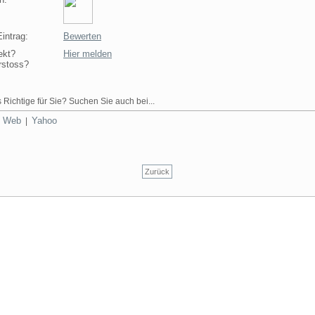
intrag:
Bewerten
ekt?
Hier melden
rstoss?
 Richtige für Sie? Suchen Sie auch bei...
Web
Yahoo
|
|
Zurück