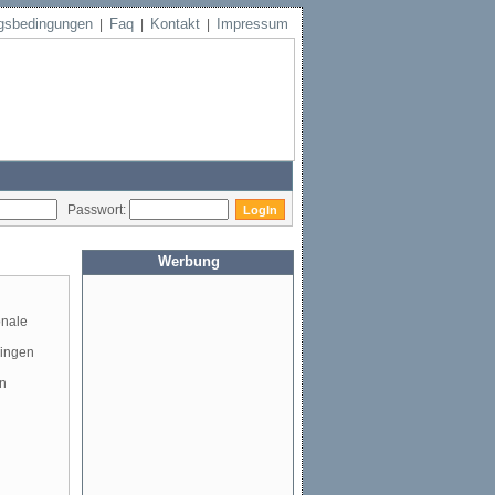
gsbedingungen
Faq
Kontakt
Impressum
|
|
|
Passwort:
Werbung
onale
ringen
en