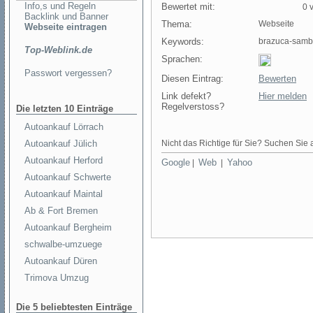
Info,s und Regeln
Bewertet mit:
0 v
Backlink und Banner
Thema:
Webseite
Webseite eintragen
Keywords:
brazuca-samb
Top-Weblink.de
Sprachen:
Passwort vergessen?
Diesen Eintrag:
Bewerten
Link defekt?
Hier melden
Regelverstoss?
Die letzten 10 Einträge
Autoankauf Lörrach
Autoankauf Jülich
Nicht das Richtige für Sie? Suchen Sie a
Autoankauf Herford
Google
Web
Yahoo
|
|
Autoankauf Schwerte
Autoankauf Maintal
Ab & Fort Bremen
Autoankauf Bergheim
schwalbe-umzuege
Autoankauf Düren
Trimova Umzug
Die 5 beliebtesten Einträge