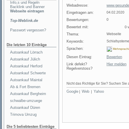
Info,s und Regeln
Webadresse:
www.gesunder
Backlink und Banner
Webseite eintragen
Eingetragen am:
04.02.2020
Bewertungen:
0
Top-Weblink.de
Bewertet mit:
0 v
Passwort vergessen?
Thema:
Webseite
Keywords:
Schlafsysteme
Die letzten 10 Einträge
Sprachen:
Mehrsprach
Autoankauf Lörrach
Diesen Eintrag:
Bewerten
Autoankauf Jülich
Link defekt?
Hier melden
Autoankauf Herford
Regelverstoss?
Autoankauf Schwerte
Autoankauf Maintal
Nicht das Richtige für Sie? Suchen Sie a
Ab & Fort Bremen
Google
Web
Yahoo
|
|
Autoankauf Bergheim
schwalbe-umzuege
Autoankauf Düren
Trimova Umzug
Die 5 beliebtesten Einträge