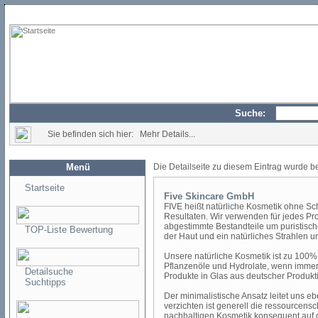
Suche:
Sie befinden sich hier: Mehr Details...
Menü
Die Detailseite zu diesem Eintrag wurde b
Startseite
Five Skincare GmbH
FIVE heißt natürliche Kosmetik ohne Sch
Resultaten. Wir verwenden für jedes Pr
abgestimmte Bestandteile um puristisch
TOP-Liste Bewertung
der Haut und ein natürliches Strahlen un
Unsere natürliche Kosmetik ist zu 100%
Pflanzenöle und Hydrolate, wenn immer
Detailsuche
Produkte in Glas aus deutscher Produkti
Suchtipps
Der minimalistische Ansatz leitet uns e
verzichten ist generell die ressourcens
nachhaltigen Kosmetik konsequent auf