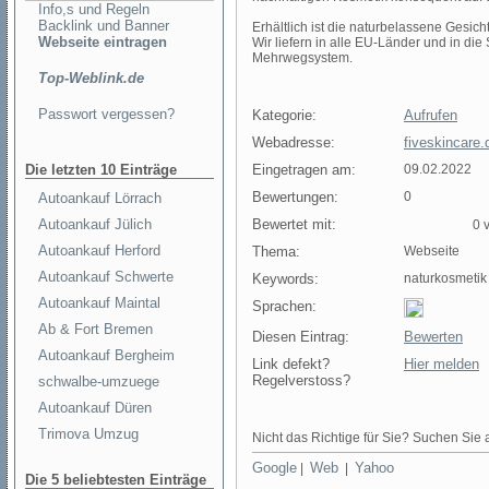
Info,s und Regeln
Backlink und Banner
Erhältlich ist die naturbelassene Gesi
Webseite eintragen
Wir liefern in alle EU-Länder und in di
Mehrwegsystem.
Top-Weblink.de
Passwort vergessen?
Kategorie:
Aufrufen
Webadresse:
fiveskincare.
Die letzten 10 Einträge
Eingetragen am:
09.02.2022
Bewertungen:
0
Autoankauf Lörrach
Autoankauf Jülich
Bewertet mit:
0 v
Autoankauf Herford
Thema:
Webseite
Autoankauf Schwerte
Keywords:
naturkosmetik
Autoankauf Maintal
Sprachen:
Ab & Fort Bremen
Diesen Eintrag:
Bewerten
Autoankauf Bergheim
Link defekt?
Hier melden
Regelverstoss?
schwalbe-umzuege
Autoankauf Düren
Trimova Umzug
Nicht das Richtige für Sie? Suchen Sie a
Google
Web
Yahoo
|
|
Die 5 beliebtesten Einträge