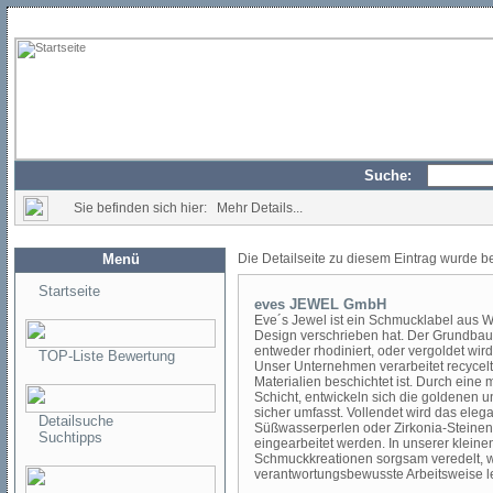
Suche:
Sie befinden sich hier: Mehr Details...
Menü
Die Detailseite zu diesem Eintrag wurde b
Startseite
eves JEWEL GmbH
Eve´s Jewel ist ein Schmucklabel aus 
Design verschrieben hat. Der Grundbaus
entweder rhodiniert, oder vergoldet wi
TOP-Liste Bewertung
Unser Unternehmen verarbeitet recycelt
Materialien beschichtet ist. Durch eine
Schicht, entwickeln sich die goldenen 
sicher umfasst. Vollendet wird das ele
Detailsuche
Süßwasserperlen oder Zirkonia-Steinen,
Suchtipps
eingearbeitet werden. In unserer klein
Schmuckkreationen sorgsam veredelt, 
verantwortungsbewusste Arbeitsweise l