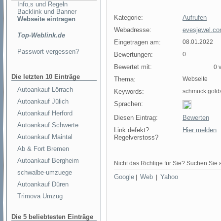
Info,s und Regeln
Backlink und Banner
Kategorie:
Aufrufen
Webseite eintragen
Webadresse:
evesjewel.co
Top-Weblink.de
Eingetragen am:
08.01.2022
Passwort vergessen?
Bewertungen:
0
Bewertet mit:
0 v
Die letzten 10 Einträge
Thema:
Webseite
Autoankauf Lörrach
Keywords:
schmuck gold
Autoankauf Jülich
Sprachen:
Autoankauf Herford
Diesen Eintrag:
Bewerten
Autoankauf Schwerte
Link defekt?
Hier melden
Autoankauf Maintal
Regelverstoss?
Ab & Fort Bremen
Autoankauf Bergheim
Nicht das Richtige für Sie? Suchen Sie a
schwalbe-umzuege
Google
Web
Yahoo
|
|
Autoankauf Düren
Trimova Umzug
Die 5 beliebtesten Einträge