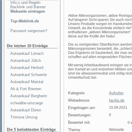
Info,s und Regeln
Backlink und Banner
Webseite eintragen
Aktive Mikroorganismen, aktive Reinigu
Auf längerer Sicht sparen Sie auch noc
Top-Weblink.de
Unsere Produkte sorgen im Handumdrehen
Umwelt, da die Konzentrate einfach mi
Passwort vergessen?
enthaltenen „aktiven Mikroorganismen“.
diese auf die Kräfte der Natur.
Die zu reinigenden Oberflächen werden 
Die letzten 10 Einträge
Mikroorganismen besiedelt, die „schlech
Das Ergebnis ist Sauberkeit, die man s
Autoankauf Lörrach
schaffen auf allen eingesetzten Flächen 
Autoankauf Jülich
Mit wenig Arbeitsaufwand reinigen sie
Autoankauf Herford
den Kampf an und entziehen Milben und
sind sie abwasserneutral und völlig reizf
Autoankauf Schwerte
Umweltschutz bei.
Autoankauf Maintal
Ab & Fort Bremen
Kategorie:
Aufrufen
Autoankauf Bergheim
Webadresse:
facilia.de
schwalbe-umzuege
Eingetragen am:
15.09.2021
Autoankauf Düren
Bewertungen:
0
Trimova Umzug
Bewertet mit:
0 v
Die 5 beliebtesten Einträge
Thema:
Webseite