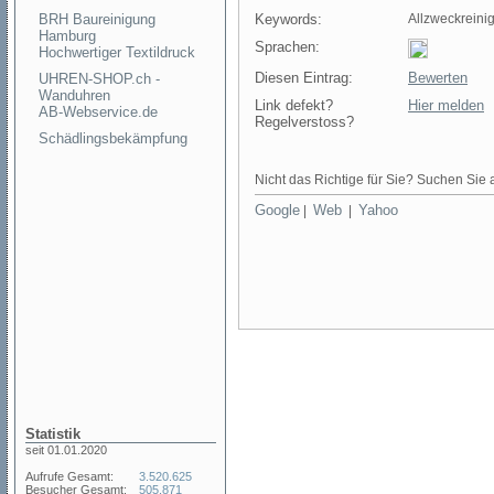
BRH Baureinigung
Keywords:
Allzweckreinig
Hamburg
Sprachen:
Hochwertiger Textildruck
Diesen Eintrag:
Bewerten
UHREN-SHOP.ch -
Wanduhren
Link defekt?
Hier melden
AB-Webservice.de
Regelverstoss?
Schädlingsbekämpfung
Nicht das Richtige für Sie? Suchen Sie a
Google
Web
Yahoo
|
|
Statistik
seit 01.01.2020
Aufrufe Gesamt:
3.520.625
Besucher Gesamt:
505.871