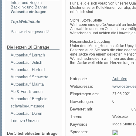
Info,s und Regeln
Für alle, die sich vorab von unserer Qu
Backlink und Banner
Muster unserer Kollektionen vorrätig, 
Webseite eintragen
erhältlich sind.
Stoffe, Stoffe, Stoffe
Top-Weblink.de
Wir haben eine große Auswahl an hochwe
Auswahl in unserem Onlineshop vorrätig.
Passwort vergessen?
Wir schonen und achten die Umwelt, dahe
Herzenstücke Upcycling
Unter dem Motto „Herzensstücke Upcycli
Die letzten 10 Einträge
Besitzen auch Sie noch die eine oder an
eine Jacke von einem geliebten Mensche
Autoankauf Lörrach
Wunsch schneidern wir Ihnen aus dem 
Autoankauf Jülich
Ihre Jacke weiterhin am Herzen tragen.
Autoankauf Herford
Autoankauf Schwerte
Kategorie:
Aufrufen
Autoankauf Maintal
Webadresse:
www.oste-des
Ab & Fort Bremen
Eingetragen am:
27.08.2021
Autoankauf Bergheim
Bewertungen:
0
schwalbe-umzuege
Bewertet mit:
0 v
Autoankauf Düren
Thema:
Webseite
Trimova Umzug
Keywords:
Mode Stoffe B
Sprachen:
Die 5 beliebtesten Einträge