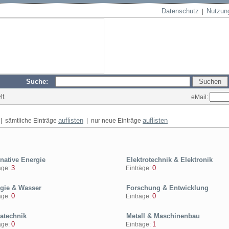
Datenschutz
Nutzun
|
Suche:
lt
eMail:
auflisten
auflisten
| sämtliche Einträge
| nur neue Einträge
native Energie
Elektrotechnik & Elektronik
3
0
ge:
Einträge:
gie & Wasser
Forschung & Entwicklung
0
0
ge:
Einträge:
atechnik
Metall & Maschinenbau
0
1
ge:
Einträge: