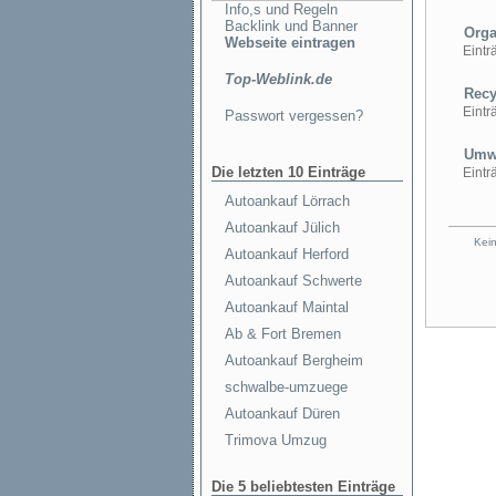
Info,s und Regeln
Backlink und Banner
Orga
Webseite eintragen
Einträ
Top-Weblink.de
Recy
Einträ
Passwort vergessen?
Umwe
Die letzten 10 Einträge
Einträ
Autoankauf Lörrach
Autoankauf Jülich
Kein
Autoankauf Herford
Autoankauf Schwerte
Autoankauf Maintal
Ab & Fort Bremen
Autoankauf Bergheim
schwalbe-umzuege
Autoankauf Düren
Trimova Umzug
Die 5 beliebtesten Einträge