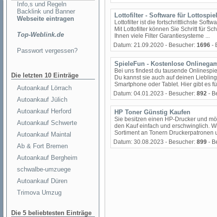
Info,s und Regeln
Backlink und Banner
Lottofilter - Software für Lottospie
Webseite eintragen
Lottofilter ist die fortschrittlichste S
Mit Lottofilter können Sie Schritt für Sc
Top-Weblink.de
Ihnen viele Filter Garantiesysteme ...
Datum: 21.09.2020 - Besucher:
1696
- 
Passwort vergessen?
SpieleFun - Kostenlose Onlinega
Bei uns findest du tausende Onlinespie
Die letzten 10 Einträge
Du kannst sie auch auf deinen Lieblin
Smartphone oder Tablet. Hier gibt es für
Autoankauf Lörrach
Datum: 04.01.2023 - Besucher:
892
- B
Autoankauf Jülich
Autoankauf Herford
HP Toner Günstig Kaufen
Sie besitzen einen HP-Drucker und m
Autoankauf Schwerte
den Kauf einfach und erschwinglich. W
Sortiment an Tonern Druckerpatronen u
Autoankauf Maintal
Datum: 30.08.2023 - Besucher:
899
- B
Ab & Fort Bremen
Autoankauf Bergheim
schwalbe-umzuege
Autoankauf Düren
Trimova Umzug
Die 5 beliebtesten Einträge