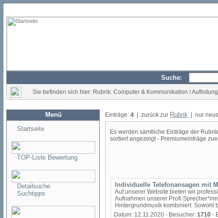
Suche:
Sie befinden sich hier: Rubrik: Computer & Kommunikation / Auflistung
Menü
Rubrik
Einträge:
4
| zurück zur
| nur neue
Startseite
Es werden sämtliche Einträge der Rubrik
sortiert angezeigt - Premiumeinträge zuer
TOP-Liste Bewertung
Individuelle Telefonansagen mit 
Detailsuche
Auf unserer Website bieten wir profes
Suchtipps
Aufnahmen unserer Profi-Sprecher*inn
Hintergrundmusik kombiniert. Sowohl b
Datum: 12.11.2020 - Besucher:
1710
- 