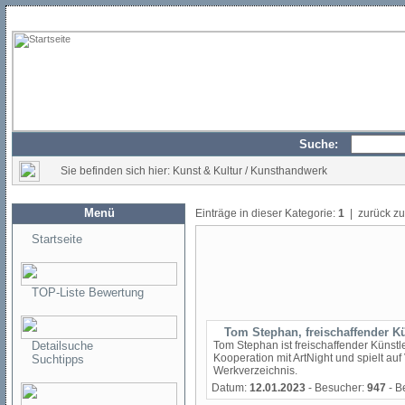
Suche:
Sie befinden sich hier: Kunst & Kultur / Kunsthandwerk
Menü
Einträge in dieser Kategorie:
1
| zurück z
Startseite
TOP-Liste Bewertung
Tom Stephan, freischaffender Kü
Detailsuche
Tom Stephan ist freischaffender Künstle
Kooperation mit ArtNight und spielt au
Suchtipps
Werkverzeichnis.
Datum:
12.01.2023
- Besucher:
947
- B