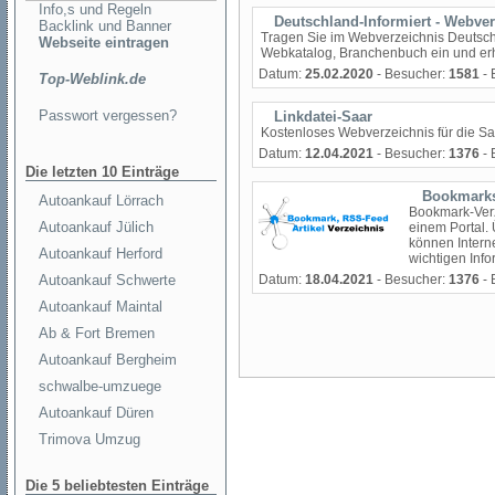
Info,s und Regeln
Deutschland-Informiert - Webve
Backlink und Banner
Tragen Sie im Webverzeichnis Deutschla
Webseite eintragen
Webkatalog, Branchenbuch ein und er
Datum:
25.02.2020
- Besucher:
1581
- 
Top-Weblink.de
Passwort vergessen?
Linkdatei-Saar
Kostenloses Webverzeichnis für die Sa
Datum:
12.04.2021
- Besucher:
1376
- 
Die letzten 10 Einträge
Bookmarks
Autoankauf Lörrach
Bookmark-Verz
Autoankauf Jülich
einem Portal.
können Intern
Autoankauf Herford
wichtigen Info
Autoankauf Schwerte
Datum:
18.04.2021
- Besucher:
1376
- 
Autoankauf Maintal
Ab & Fort Bremen
Autoankauf Bergheim
schwalbe-umzuege
Autoankauf Düren
Trimova Umzug
Die 5 beliebtesten Einträge