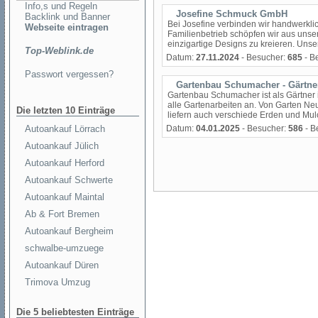
Info,s und Regeln
Josefine Schmuck GmbH
Backlink und Banner
Bei Josefine verbinden wir handwerklic
Webseite eintragen
Familienbetrieb schöpfen wir aus unse
einzigartige Designs zu kreieren. Unse
Top-Weblink.de
Datum:
27.11.2024
- Besucher:
685
- B
Passwort vergessen?
Gartenbau Schumacher - Gärtn
Gartenbau Schumacher ist als Gärtner 
alle Gartenarbeiten an. Von Garten N
Die letzten 10 Einträge
liefern auch verschiede Erden und Mulch
Autoankauf Lörrach
Datum:
04.01.2025
- Besucher:
586
- B
Autoankauf Jülich
Autoankauf Herford
Autoankauf Schwerte
Autoankauf Maintal
Ab & Fort Bremen
Autoankauf Bergheim
schwalbe-umzuege
Autoankauf Düren
Trimova Umzug
Die 5 beliebtesten Einträge