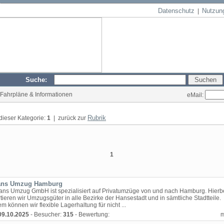
Datenschutz
Nutzun
|
Suche:
/ Fahrpläne & Informationen
eMail:
Rubrik
 dieser Kategorie:
1
| zurück zur
1
rans Umzug Hamburg
trans Umzug GmbH ist spezialisiert auf Privatumzüge von und nach Hamburg. Hierb
tieren wir Umzugsgüter in alle Bezirke der Hansestadt und in sämtliche Stadtteile.
 können wir flexible Lagerhaltung für nicht ...
09.10.2025
- Besucher:
315
- Bewertung: